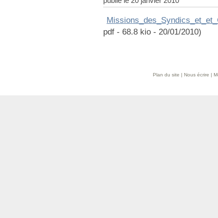
publié le 20 janvier 2010
Missions_des_Syndics_et_et_C
pdf - 68.8 kio - 20/01/2010)
Plan du site
|
Nous écrire
|
M