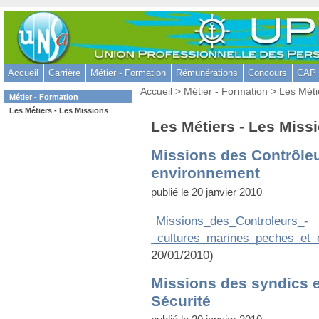
Aller
au
contenu
-
Accueil
Carrière
Métier - Formation
Rémunérations
Concours
CAP -
Aller
Vous
au
Accueil
>
Métier - Formation
> Les Méti
Dans
Métier - Formation
êtes
menu
la
Les Métiers - Les Missions
ici
rubrique
principal
:
Les Métiers - Les Miss
:
-
Aller
Missions des Contrôleu
à
environnement
la
publié le 20 janvier 2010
recherche
Missions_des_Controleurs_-
_cultures_marines_peches_et_
20/01/2010)
Missions des syndics et
Sécurité