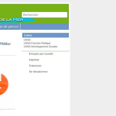
Recherche
sur
le
site
e de presse
Liens
UNSA
PPAMer
UNSA Fonction Publique
UNSA Développement Durable
Envoyer par courriel
Imprimer
S'abonner
Se désabonner