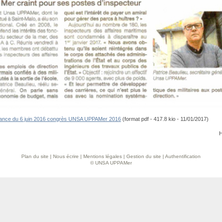
ance du 6 juin 2016 congrès UNSA UPPAMer 2016
(format pdf - 417.8 kio - 11/01/2017)
H
Plan du site
|
Nous écrire
|
Mentions légales
|
Gestion du site
|
Authentification
© UNSA UPPAMer