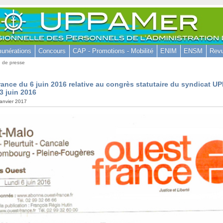
unérations
Concours
CAP - Promotions - Mobilité
ENIM
ENSM
Revu
 de presse
ance du 6 juin 2016 relative au congrès statutaire du syndicat U
 3 juin 2016
janvier 2017