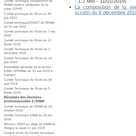
- 1.2 Mio - 31/01/2019)
Comité Technique exceptionnel de
l’ENIM relatif à l’attribution de la
La composition de la se
prime COVID
scrutin du 6 décembre 201
Comité technique de l’Enim du 30
juin 2020
Comité technique/CHSCT de l’ENIM
du 20 mai 2020.
Comité technique de l’Enim du 7 mai
2020
Comité technique de l’Enim du 12
février 2020
Comité Technique de l’Enim du 2
décembre 2019
Comité Technique de l’Enim du 18
juin 2019
Assemblée générale de la section
ENIM -UPPAMer du 23 mai 2019 à
Paimpol
Comité Technique de l’Enim du 30
avril 2019
Comité Technique de l’Enim du 5
février 2019
Résultats des élections
professionnelles à l’ENIM
Comité technique de l’ENIM du 16
octobre 2018
Comité Technique ENIM du 20 juin
2018
Réunion UNSA au siège de ENIM de
Périgny le mardi 12 juin 2018
Compte rendu du Comité technique